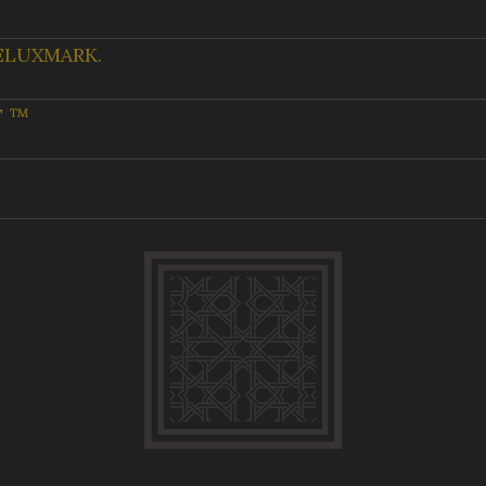
ELUXMARK.
T ™