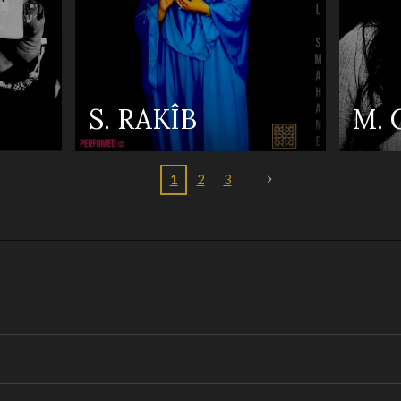
S. RAKÎB
M.
1
2
3