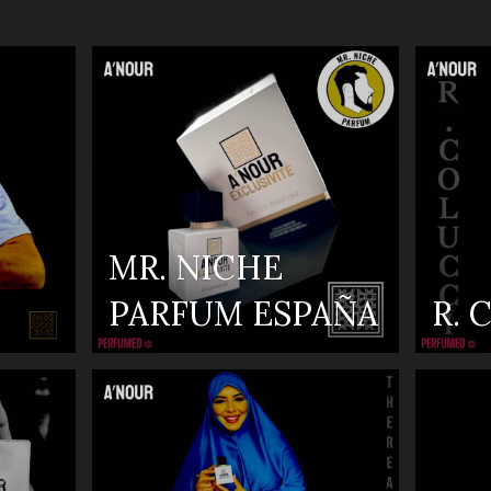
MR. NICHE
PARFUM ESPAÑA
R. 